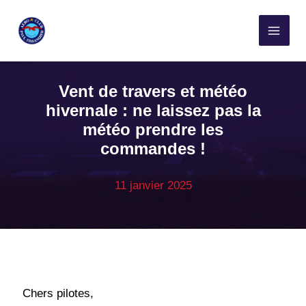
Aller
MAI
au
MEN
contenu
Vent de travers et météo
hivernale : ne laissez pas la
météo prendre les
commandes !
11 janvier 2025
Chers pilotes,